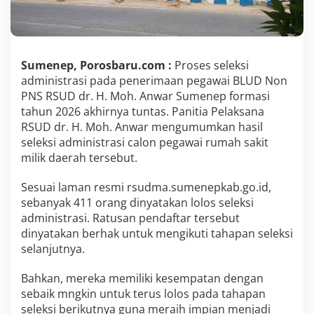
s
i
l
S
e
Sumenep, Porosbaru.com :
Proses seleksi
l
administrasi pada penerimaan pegawai BLUD Non
e
PNS RSUD dr. H. Moh. Anwar Sumenep formasi
k
tahun 2026 akhirnya tuntas. Panitia Pelaksana
s
i
RSUD dr. H. Moh. Anwar mengumumkan hasil
A
seleksi administrasi calon pegawai rumah sakit
d
milik daerah tersebut.
m
i
Sesuai laman resmi rsudma.sumenepkab.go.id,
n
i
sebanyak 411 orang dinyatakan lolos seleksi
s
administrasi. Ratusan pendaftar tersebut
t
dinyatakan berhak untuk mengikuti tahapan seleksi
r
selanjutnya.
a
s
i
Bahkan, mereka memiliki kesempatan dengan
P
sebaik mngkin untuk terus lolos pada tahapan
e
seleksi berikutnya guna meraih impian menjadi