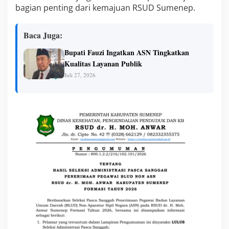
g
bagian penting dari kemajuan RSUD Sumenep.
a
w
a
Baca Juga:
i
B
Bupati Fauzi Ingatkan ASN Tingkatkan
L
Kualitas Layanan Publik
U
D
Juli 27, 2026
,
D
i
r
e
k
t
u
r
:
T
a
k
a
d
a