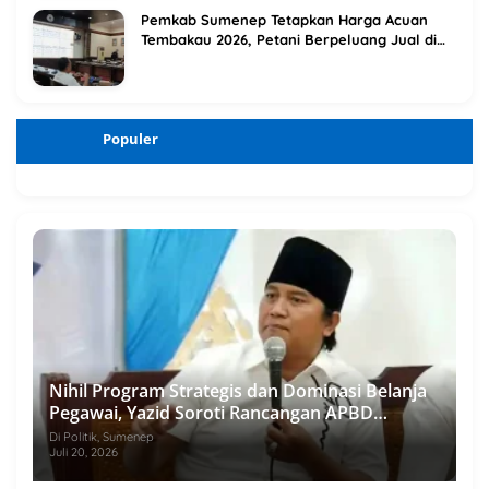
Pemkab Sumenep Tetapkan Harga Acuan
Tembakau 2026, Petani Berpeluang Jual di
Atas Titik Impas
Populer
Nihil Program Strategis dan Dominasi Belanja
Pegawai, Yazid Soroti Rancangan APBD
Sumenep 2027
Di Politik, Sumenep
Juli 20, 2026