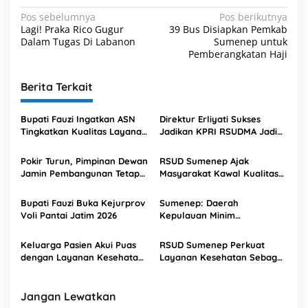
N
Pos sebelumnya
Pos berikutnya
Lagi! Praka Rico Gugur
39 Bus Disiapkan Pemkab
a
Dalam Tugas Di Labanon
Sumenep untuk
v
Pemberangkatan Haji
i
Berita Terkait
g
a
Bupati Fauzi Ingatkan ASN
Direktur Erliyati Sukses
s
Tingkatkan Kualitas Layanan
Jadikan KPRI RSUDMA Jadi
Publik
Koperasi Sehat dan
i
Berprestasi
Pokir Turun, Pimpinan Dewan
RSUD Sumenep Ajak
p
Jamin Pembangunan Tetap
Masyarakat Kawal Kualitas
Jalan
Pelayanan Sesuai Indikator
o
Mut
Bupati Fauzi Buka Kejurprov
Sumenep: Daerah
s
Voli Pantai Jatim 2026
Kepulauan Minim
Penerangan
Keluarga Pasien Akui Puas
RSUD Sumenep Perkuat
dengan Layanan Kesehatan
Layanan Kesehatan Sebagai
RSUD Sumenep
Rumah Sakit Rujukan
Jangan Lewatkan