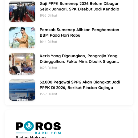
Gaji PPPK Sumenep 2026 Belum Dibayar
Sejak Januari, SPK Disebut Jadi Kendala
1963 Dilihat
Pemkab Sumenep Alihkan Penghematan
BBM Pada Hari Rabu
1644 Dilihat
Keris Yang Digaungkan, Pengrajin Yang
Ditinggalkan: Fakta Miris Dibalik Slogan
Sumenep Kota Keris
1628 Dilihat
32.000 Pegawai SPPG Akan Diangkat Jadi
PPPK Di 2026, Berikut Rincian Gajinya
1559 Dilihat
Badan Hukum