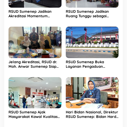
RSUD Sumenep Jadikan
RSUD Sumenep Jadikan
Akreditasi Momentum
Ruang Tunggu sebagai
Peningkatan Kualitas
Tempat Nyaman Keluarga
Layanan
Pasien
Jelang Akreditasi, RSUD dr.
RSUD Sumenep Buka
Moh. Anwar Sumenep Siap
Layanan Pengaduan
Pertahankan Paripurna
Pelanggan 24 Jam
RSUD Sumenep Ajak
Hari Bidan Nasional, Direktur
Masyarakat Kawal Kualitas
RSUD Sumenep: Bidan Harda
Pelayanan Sesuai Indikator
Terdepan Keselamatan Ibu
Mut
dan Bayi