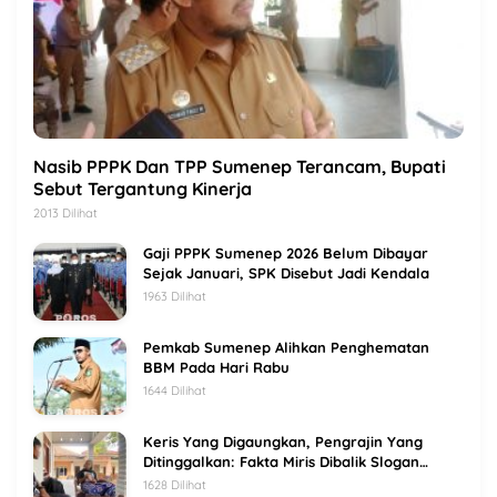
Nasib PPPK Dan TPP Sumenep Terancam, Bupati
Sebut Tergantung Kinerja
2013 Dilihat
Gaji PPPK Sumenep 2026 Belum Dibayar
Sejak Januari, SPK Disebut Jadi Kendala
1963 Dilihat
Pemkab Sumenep Alihkan Penghematan
BBM Pada Hari Rabu
1644 Dilihat
Keris Yang Digaungkan, Pengrajin Yang
Ditinggalkan: Fakta Miris Dibalik Slogan
Sumenep Kota Keris
1628 Dilihat