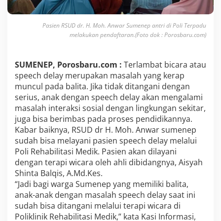
D
e
Pasien RSUD dr. H. Moh. Anwar Sumenep antri di Poli Terpadu
l
a
melakukan pendaftaran.(Foto dok : Porosbaru.com)
y
?
B
SUMENEP, Porosbaru.com :
Terlambat bicara atau
a
speech delay merupakan masalah yang kerap
w
muncul pada balita. Jika tidak ditangani dengan
a
serius, anak dengan speech delay akan mengalami
S
a
masalah interaksi sosial dengan lingkungan sekitar,
j
juga bisa berimbas pada proses pendidikannya.
a
Kabar baiknya, RSUD dr H. Moh. Anwar sumenep
K
sudah bisa melayani pasien speech delay melalui
e
P
Poli Rehabilitasi Medik. Pasien akan dilayani
o
dengan terapi wicara oleh ahli dibidangnya, Aisyah
l
Shinta Balqis, A.Md.Kes.
i
“Jadi bagi warga Sumenep yang memiliki balita,
R
anak-anak dengan masalah speech delay saat ini
e
h
sudah bisa ditangani melalui terapi wicara di
a
Poliklinik Rehabilitasi Medik,” kata Kasi Informasi,