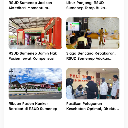
RSUD Sumenep Jadikan
Libur Panjang, RSUD
Akreditasi Momentum
Sumenep Tetap Buka
Peningkatan Kualitas
Pelayanan Poliklinik di Hari
Layanan
Sabtu
RSUD Sumenep Jamin Hak
Siaga Bencana Kebakaran,
Pasien lewat Kompensasi
RSUD Sumenep Adakan
Pelatihan K3 untuk
Karyawan
Ribuan Pasien Kanker
Pastikan Pelayanan
Berobat di RSUD Sumenep
Kesehatan Optimal, Direktur
RSUD Sumenep Blusukan ke
Kamar Pasien