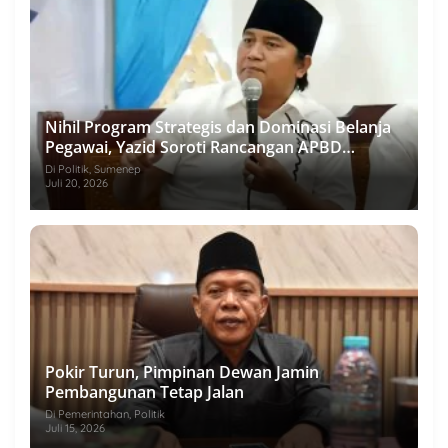
Nihil Program Strategis dan Dominasi Belanja
Pegawai, Yazid Soroti Rancangan APBD
Sumenep 2027
Di Politik, Sumenep
Juli 20, 2026
Pokir Turun, Pimpinan Dewan Jamin
Pembangunan Tetap Jalan
Di Pemerintahan, Politik
Juli 15, 2026