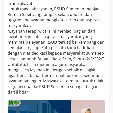
b
Erfin Sukayati.
M
Untuk masalah layanan, RSUD Sumenep menjadi
e
d
Rumah Sakit yang tampak selalu update dan
i
upgrade pelayanan mengikuti saran dan aspirasi
k
masyarakat.
R
“Layanan terapi wicara ini menjadi bagian dari
S
jawaban kami atas aspirasi masyarakat yang
U
D
meminta pelayanan RSUD terusd berkembang dan
S
semakin lengkap. Satu persatu kami hadirkan
u
dengan niat dedikasi kepada masyarakat sumenep
m
sesuai amanah Bupati,” kata Erfin, Sabtu (2/5/2026)
e
n
Untuk itu, Erfin meminta agar masyarakat
e
mengakses layanan ini dengan sebaik mungkin
p
agar benar-benar bermanfaat, bukan sekedar unit
layanan pajangan. Masyarakat diminta untuk tidak
ragu berobat ke RSUD Sumenep sebagai bagian
dari ikhtiar.