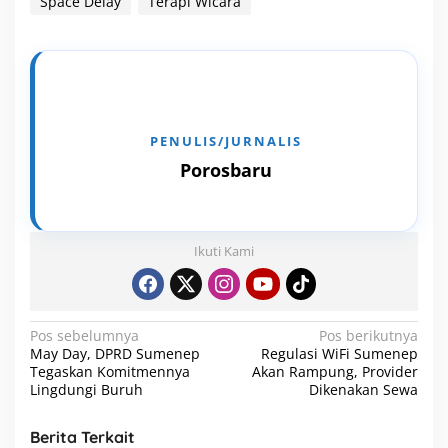
Space Delay
Terapi Wicara
Porosbaru
Ikuti Kami
N
Pos sebelumnya
Pos berikutnya
May Day, DPRD Sumenep
Regulasi WiFi Sumenep
a
Tegaskan Komitmennya
Akan Rampung, Provider
v
Lingdungi Buruh
Dikenakan Sewa
i
Berita Terkait