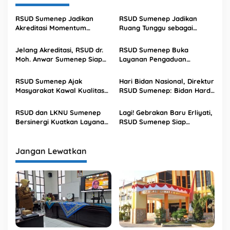
g
a
RSUD Sumenep Jadikan
RSUD Sumenep Jadikan
s
Akreditasi Momentum
Ruang Tunggu sebagai
Peningkatan Kualitas
Tempat Nyaman Keluarga
i
Layanan
Pasien
Jelang Akreditasi, RSUD dr.
RSUD Sumenep Buka
p
Moh. Anwar Sumenep Siap
Layanan Pengaduan
Pertahankan Paripurna
Pelanggan 24 Jam
o
RSUD Sumenep Ajak
Hari Bidan Nasional, Direktur
s
Masyarakat Kawal Kualitas
RSUD Sumenep: Bidan Harda
Pelayanan Sesuai Indikator
Terdepan Keselamatan Ibu
Mut
dan Bayi
RSUD dan LKNU Sumenep
Lagi! Gebrakan Baru Erliyati,
Bersinergi Kuatkan Layanan
RSUD Sumenep Siap
Kesehatan Berkualitas
Implementasikan Program
KJSU, Ini Manfaatnya
Jangan Lewatkan