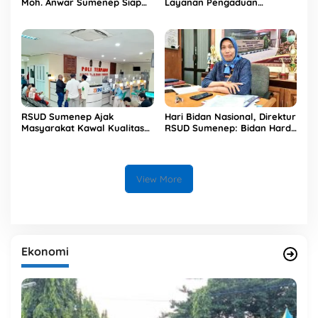
Moh. Anwar Sumenep Siap
Layanan Pengaduan
Pertahankan Paripurna
Pelanggan 24 Jam
RSUD Sumenep Ajak
Hari Bidan Nasional, Direktur
Masyarakat Kawal Kualitas
RSUD Sumenep: Bidan Harda
Pelayanan Sesuai Indikator
Terdepan Keselamatan Ibu
Mut
dan Bayi
View More
Ekonomi