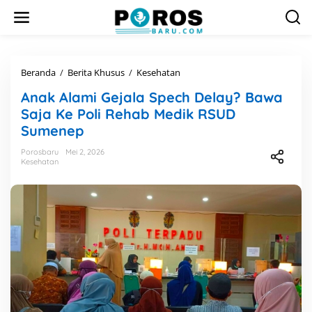
L
e
w
a
t
i
Beranda
/
Berita Khusus
/
Kesehatan
A
k
n
e
Anak Alami Gejala Spech Delay? Bawa
a
k
k
Saja Ke Poli Rehab Medik RSUD
o
A
Sumenep
n
l
t
a
Porosbaru
Mei 2, 2026
e
m
Kesehatan
n
i
G
e
j
a
l
a
S
p
e
c
h