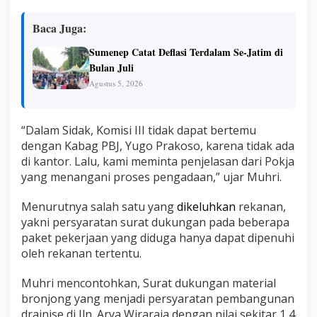
r
L
P
Baca Juga:
S
E
Sumenep Catat Deflasi Terdalam Se-Jatim di
S
Bulan Juli
u
Agustus 5, 2026
m
e
n
e
“Dalam Sidak, Komisi III tidak dapat bertemu
p
dengan Kabag PBJ, Yugo Prakoso, karena tidak ada
di kantor. Lalu, kami meminta penjelasan dari Pokja
yang menangani proses pengadaan,” ujar Muhri.
Menurutnya salah satu yang
dikeluhkan
rekanan,
yakni persyaratan surat dukungan pada beberapa
paket pekerjaan yang diduga hanya dapat dipenuhi
oleh rekanan tertentu.
Muhri mencontohkan, Surat dukungan material
bronjong yang menjadi persyaratan pembangunan
drainise di Jln. Arya Wiraraja dengan nilai sekitar 1,4