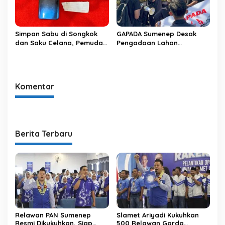
Simpan Sabu di Songkok
GAPADA Sumenep Desak
dan Saku Celana, Pemuda
Pengadaan Lahan
Dasuk Diciduk
Batalyon Diaudit
Satresnarkoba Polres
Sumenep
Komentar
Berita Terbaru
Relawan PAN Sumenep
Slamet Ariyadi Kukuhkan
Resmi Dikukuhkan, Siap
500 Relawan Garda