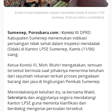
e
r
Komisi III saat melakukan inspeksi mendadak (Sidak) di Kantor LPSE
s
a
Sumenep. (Foto:porosbaru.com/aditya).
i
n
g
Sumenep, Porosbaru.com :
Komisi III
DPRD
a
Kabupaten Sumenep menemukan indikasi
n
persaingan tidak sehat dalam inspeksi mendadak
T
(Sidak) di Kantor LPSE Sumenep, Kamis (11/06)
i
d
siang.
a
k
Ketua Komisi III, Moh. Muhri mengatakan, temuan
S
tersebut bermula saat pihaknya menerima keluhan
e
dari sejumlah rekanan terkait proses pengadaan
h
a
barang dan jasa di lingkungan Pemkab Sumenep.
t
T
Menindaklanjuti keluhan itu, ia bersama Wakil,
e
Sekretaris
dan anggotanya segera mendatangi
n
Kantor LPSE guna meminta klarifikasi dan
d
e
berdialog mengenai persoalan tersebut.