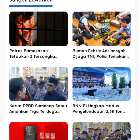
Polres Pamekasan
Rumah Febrie Adriansyah
Tetapkan 3 Tersangka
Dijaga TNI, Polisi Temukan
Kasus Penyalahgunaan
Brankas Berisi 74 Kg Emas
KTP, Satu Masih Buron
dan Uang Dolar di Sentul
Ketua DPRD Sumenep Sebut
BNN RI Ungkap Modus
Amankan Tiga Terduga
Penyelundupan 3,38 Ton
Pembawa BBM Subsidi di
Narkotika di Gersik
Ambunten