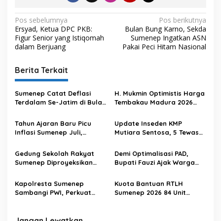
N
Pos sebelumnya
Pos berikutnya
Ersyad, Ketua DPC PKB:
Bulan Bung Karno, Sekda
a
Figur Senior yang Istiqomah
Sumenep Ingatkan ASN
v
dalam Berjuang
Pakai Peci Hitam Nasional
i
Berita Terkait
g
a
Sumenep Catat Deflasi
H. Mukmin Optimistis Harga
s
Terdalam Se-Jatim di Bulan
Tembakau Madura 2026
Juli
Tetap Baik, Minta Petani
i
Jaga Kualitas
Tahun Ajaran Baru Picu
Update Inseden KMP
p
Inflasi Sumenep Juli,
Mutiara Sentosa, 5 Tewas
Deflasi Secara Bulanan
dan 227 Selamat
o
Gedung Sekolah Rakyat
Demi Optimalisasi PAD,
s
Sumenep Diproyeksikan
Bupati Fauzi Ajak Warga
Dibangun di Depan UNIJA
Biasakan Transaksi Non
Tunai
Kapolresta Sumenep
Kuota Bantuan RTLH
Sambangi PWI, Perkuat
Sumenep 2026 84 Unit
Sinergi dengan Wartawan
Rumah, Verifikasi Rampung
Pekan Depan
Jangan Lewatkan