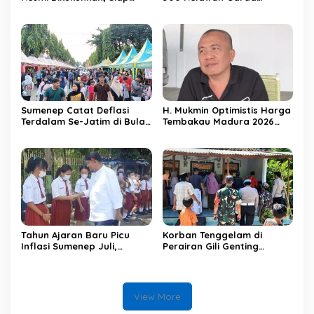
Gerak Cepat Bantu Rakyat
Terdepan PAN Sumenep
Sumenep Catat Deflasi
H. Mukmin Optimistis Harga
Terdalam Se-Jatim di Bulan
Tembakau Madura 2026
Juli
Tetap Baik, Minta Petani
Jaga Kualitas
Tahun Ajaran Baru Picu
Korban Tenggelam di
Inflasi Sumenep Juli,
Perairan Gili Genting
Deflasi Secara Bulanan
Ditemukan, Mengapung 400
M
View More