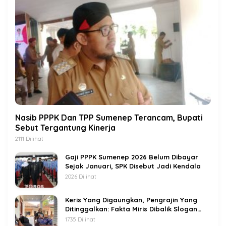
Nasib PPPK Dan TPP Sumenep Terancam, Bupati
Sebut Tergantung Kinerja
2111 Dilihat
Gaji PPPK Sumenep 2026 Belum Dibayar
Sejak Januari, SPK Disebut Jadi Kendala
2026 Dilihat
Keris Yang Digaungkan, Pengrajin Yang
Ditinggalkan: Fakta Miris Dibalik Slogan
Sumenep Kota Keris
1735 Dilihat