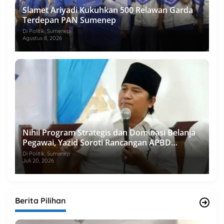
Slamet Ariyadi Kukuhkan 500 Relawan Garda
Terdepan PAN Sumenep
Di Politik, Sumenep
Agustus 8, 2026
Nihil Program Strategis dan Dominasi Belanja
Pegawai, Yazid Soroti Rancangan APBD
Sumenep 2027
Di Politik, Sumenep
Juli 20, 2026
Berita Pilihan