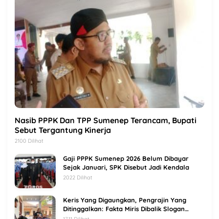
Nasib PPPK Dan TPP Sumenep Terancam, Bupati
Sebut Tergantung Kinerja
2100 Dilihat
Gaji PPPK Sumenep 2026 Belum Dibayar
Sejak Januari, SPK Disebut Jadi Kendala
2022 Dilihat
Keris Yang Digaungkan, Pengrajin Yang
Ditinggalkan: Fakta Miris Dibalik Slogan
Sumenep Kota Keris