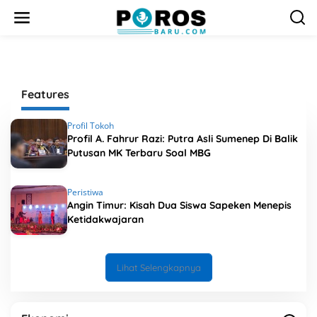
L
e
w
a
t
i
k
Features
e
k
o
Profil Tokoh
n
Profil A. Fahrur Razi: Putra Asli Sumenep Di Balik
t
Putusan MK Terbaru Soal MBG
e
n
Peristiwa
Angin Timur: Kisah Dua Siswa Sapeken Menepis
Ketidakwajaran
Lihat Selengkapnya