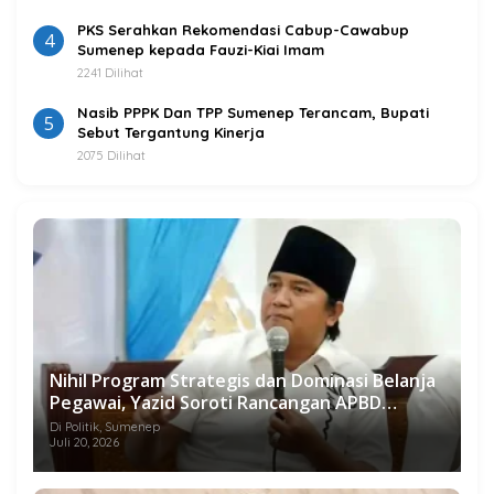
PKS Serahkan Rekomendasi Cabup-Cawabup
4
Sumenep kepada Fauzi-Kiai Imam
2241 Dilihat
Nasib PPPK Dan TPP Sumenep Terancam, Bupati
5
Sebut Tergantung Kinerja
2075 Dilihat
Nihil Program Strategis dan Dominasi Belanja
Pegawai, Yazid Soroti Rancangan APBD
Sumenep 2027
Di Politik, Sumenep
Juli 20, 2026