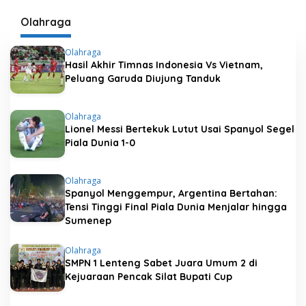
Brankas Berisi 74 Kg
BBM Subsidi di
Emas dan Uang Dolar
Ambunten
Olahraga
di Sentul
Olahraga
Hasil Akhir Timnas Indonesia Vs Vietnam,
Peluang Garuda Diujung Tanduk
Olahraga
Lionel Messi Bertekuk Lutut Usai Spanyol Segel
Piala Dunia 1-0
Olahraga
Spanyol Menggempur, Argentina Bertahan:
Tensi Tinggi Final Piala Dunia Menjalar hingga
Sumenep
Olahraga
SMPN 1 Lenteng Sabet Juara Umum 2 di
Kejuaraan Pencak Silat Bupati Cup