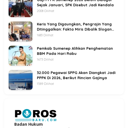
Sejak Januari, SPK Disebut Jadi Kendala
2008 Dilihat
Keris Yang Digaungkan, Pengrajin Yang
Ditinggalkan: Fakta Miris Dibalik Slogan
Sumenep Kota Keris
1683 Dilihat
Pemkab Sumenep Alihkan Penghematan
BBM Pada Hari Rabu
1673 Dilihat
32.000 Pegawai SPPG Akan Diangkat Jadi
PPPK Di 2026, Berikut Rincian Gajinya
1589 Dilihat
Badan Hukum