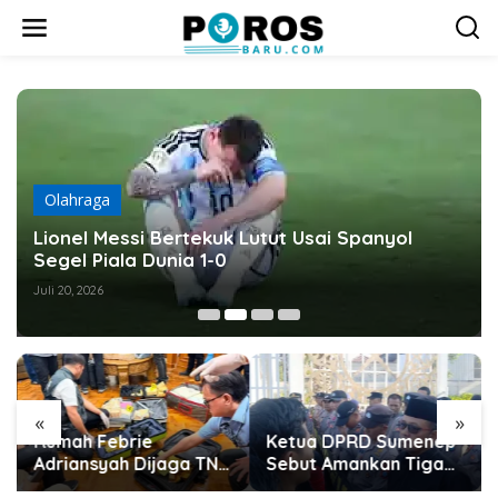
L
e
w
a
t
i
k
e
k
o
Olahraga
n
t
Lionel Messi Bertekuk Lutut Usai Spanyol
e
Segel Piala Dunia 1-0
n
Juli 20, 2026
«
»
Rumah Febrie
Ketua DPRD Sumenep
Adriansyah Dijaga TNI,
Sebut Amankan Tiga
Polisi Temukan
Terduga Pembawa