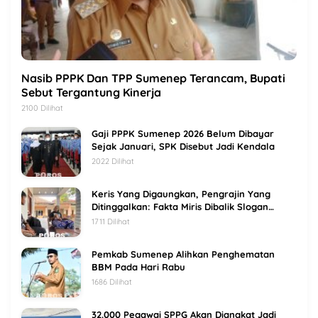
Nasib PPPK Dan TPP Sumenep Terancam, Bupati
Sebut Tergantung Kinerja
2100 Dilihat
Gaji PPPK Sumenep 2026 Belum Dibayar
Sejak Januari, SPK Disebut Jadi Kendala
2022 Dilihat
Keris Yang Digaungkan, Pengrajin Yang
Ditinggalkan: Fakta Miris Dibalik Slogan
Sumenep Kota Keris
1711 Dilihat
Pemkab Sumenep Alihkan Penghematan
BBM Pada Hari Rabu
1686 Dilihat
32.000 Pegawai SPPG Akan Diangkat Jadi