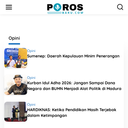
L
e
w
a
t
i
k
Opini
e
k
o
Opini
n
Sumenep: Daerah Kepulauan Minim Penerangan
t
e
n
Opini
Kurban Idul Adha 2026: Jangan Sampai Dana
Negara dan BUMN Menjadi Alat Politik di Madura
Opini
HARDIKNAS: Ketika Pendidikan Masih Terjebak
dalam Ketimpangan