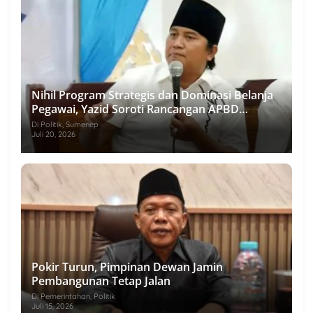
Nihil Program Strategis dan Dominasi Belanja
Pegawai, Yazid Soroti Rancangan APBD
Sumenep 2027
Di Politik, Sumenep
Juli 20, 2026
Pokir Turun, Pimpinan Dewan Jamin
Pembangunan Tetap Jalan
Di Pemerintahan, Politik
Juli 15, 2026