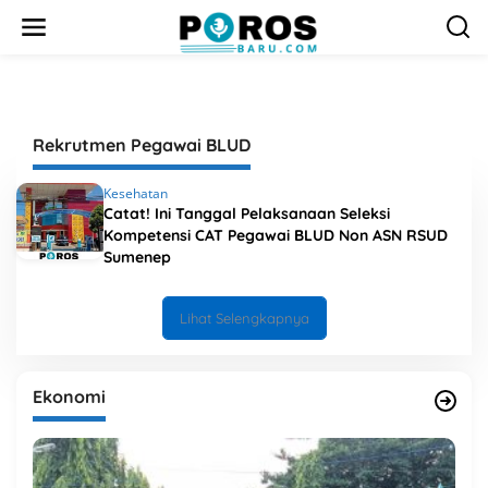
L
e
w
a
t
i
k
Rekrutmen Pegawai BLUD
e
k
o
Kesehatan
n
Catat! Ini Tanggal Pelaksanaan Seleksi
t
Kompetensi CAT Pegawai BLUD Non ASN RSUD
e
Sumenep
n
Lihat Selengkapnya
Ekonomi