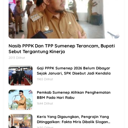
Nasib PPPK Dan TPP Sumenep Terancam, Bupati
Sebut Tergantung Kinerja
2013 Dilihat
Gaji PPPK Sumenep 2026 Belum Dibayar
Sejak Januari, SPK Disebut Jadi Kendala
1965 Dilihat
Pemkab Sumenep Alihkan Penghematan
BBM Pada Hari Rabu
1644 Dilihat
Keris Yang Digaungkan, Pengrajin Yang
Ditinggalkan: Fakta Miris Dibalik Slogan
Sumenep Kota Keris
1630 Dilihat