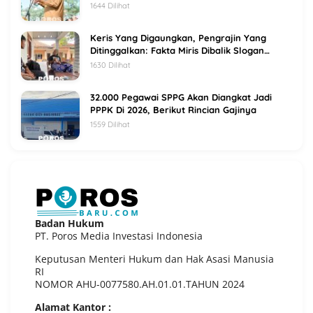
1644 Dilihat
Keris Yang Digaungkan, Pengrajin Yang
Ditinggalkan: Fakta Miris Dibalik Slogan
Sumenep Kota Keris
1630 Dilihat
32.000 Pegawai SPPG Akan Diangkat Jadi
PPPK Di 2026, Berikut Rincian Gajinya
1559 Dilihat
Badan Hukum
PT. Poros Media Investasi Indonesia
Keputusan Menteri Hukum dan Hak Asasi Manusia
RI
NOMOR AHU-0077580.AH.01.01.TAHUN 2024
Alamat Kantor :