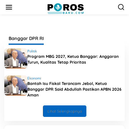
L
e
w
a
t
i
k
Banggar DPR RI
e
k
o
Politik
n
Program MBG 2027, Ketua Banggar: Anggaran
t
Turun, Kualitas Tetap Prioritas
e
n
Ekonomi
Bantah Isu Fiskal Terancam Jebol, Ketua
Banggar DPR Said Abdullah Pastikan APBN 2026
Aman
Lihat Selengkapnya