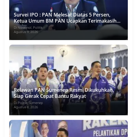
Survei IPO : PAN Melesat Diatas 5 Persen,
Ketua Umum BM PAN Ucapkan Terimakasih
Pada Rakyat Indonesia
Di Nasional, Politik
Agustus 9, 2026
Relawan PAN Sumenep Resmi Dikukuhkan,
Siap Gerak Cepat Bantu Rakyat
Di Politik, Sumenep
Agustus 8, 2026