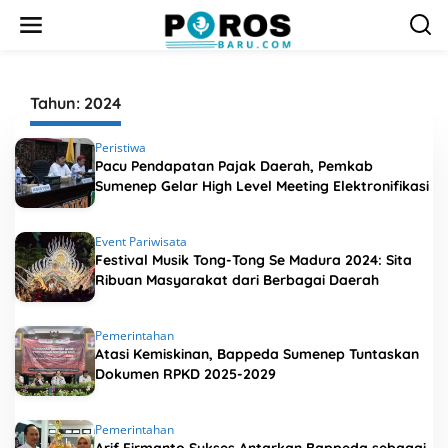
L
e
w
a
t
i
Tahun:
2024
k
e
Peristiwa
k
Pacu Pendapatan Pajak Daerah, Pemkab
o
Sumenep Gelar High Level Meeting Elektronifikasi
n
t
e
n
Event Pariwisata
Festival Musik Tong-Tong Se Madura 2024: Sita
Ribuan Masyarakat dari Berbagai Daerah
Pemerintahan
Atasi Kemiskinan, Bappeda Sumenep Tuntaskan
Dokumen RPKD 2025-2029
Pemerintahan