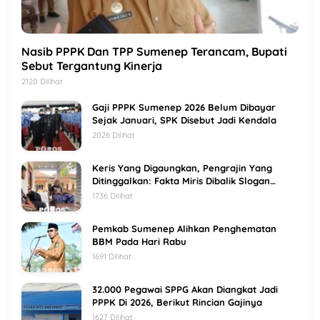
Nasib PPPK Dan TPP Sumenep Terancam, Bupati
Sebut Tergantung Kinerja
2120 Dilihat
Gaji PPPK Sumenep 2026 Belum Dibayar
Sejak Januari, SPK Disebut Jadi Kendala
2026 Dilihat
Keris Yang Digaungkan, Pengrajin Yang
Ditinggalkan: Fakta Miris Dibalik Slogan
Sumenep Kota Keris
1736 Dilihat
Pemkab Sumenep Alihkan Penghematan
BBM Pada Hari Rabu
1691 Dilihat
32.000 Pegawai SPPG Akan Diangkat Jadi
PPPK Di 2026, Berikut Rincian Gajinya
1627 Dilihat