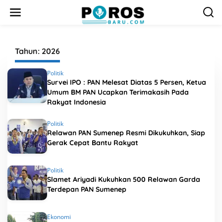
L
e
w
a
t
i
Tahun:
2026
k
e
Politik
k
Survei IPO : PAN Melesat Diatas 5 Persen, Ketua
o
Umum BM PAN Ucapkan Terimakasih Pada
n
t
Rakyat Indonesia
e
n
Politik
Relawan PAN Sumenep Resmi Dikukuhkan, Siap
Gerak Cepat Bantu Rakyat
Politik
Slamet Ariyadi Kukuhkan 500 Relawan Garda
Terdepan PAN Sumenep
Ekonomi