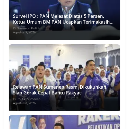
Survei IPO : PAN Melesat Diatas 5 Persen,
Ketua Umum BM PAN Ucapkan Terimakasih
Pada Rakyat Indonesia
Di Nasional, Politik
Agustus 9, 2026
Relawan PAN Sumenep Resmi Dikukuhkan,
Siap Gerak Cepat Bantu Rakyat
Di Politik, Sumenep
Agustus 8, 2026