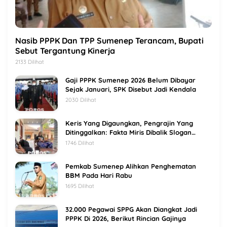
Nasib PPPK Dan TPP Sumenep Terancam, Bupati
Sebut Tergantung Kinerja
2133 Dilihat
Gaji PPPK Sumenep 2026 Belum Dibayar
Sejak Januari, SPK Disebut Jadi Kendala
2030 Dilihat
Keris Yang Digaungkan, Pengrajin Yang
Ditinggalkan: Fakta Miris Dibalik Slogan
Sumenep Kota Keris
1746 Dilihat
Pemkab Sumenep Alihkan Penghematan
BBM Pada Hari Rabu
1695 Dilihat
32.000 Pegawai SPPG Akan Diangkat Jadi
PPPK Di 2026, Berikut Rincian Gajinya