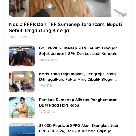
Nasib PPPK Dan TPP Sumenep Terancam, Bupati
Sebut Tergantung Kinerja
2077 Dilihat
Gaji PPPK Sumenep 2026 Belum Dibayar
Sejak Januari, SPK Disebut Jadi Kendala
2008 Dilihat
Keris Yang Digaungkan, Pengrajin Yang
Ditinggalkan: Fakta Miris Dibalik Slogan
Sumenep Kota Keris
1690 Dilihat
Pemkab Sumenep Alihkan Penghematan
BBM Pada Hari Rabu
1675 Dilihat
32.000 Pegawai SPPG Akan Diangkat Jadi
PPPK Di 2026, Berikut Rincian Gajinya