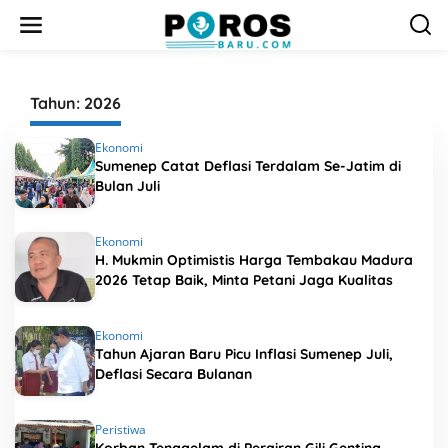
L
e
w
a
t
i
Tahun:
2026
k
e
Ekonomi
k
Sumenep Catat Deflasi Terdalam Se-Jatim di
o
Bulan Juli
n
t
e
n
Ekonomi
H. Mukmin Optimistis Harga Tembakau Madura
2026 Tetap Baik, Minta Petani Jaga Kualitas
Ekonomi
Tahun Ajaran Baru Picu Inflasi Sumenep Juli,
Deflasi Secara Bulanan
Peristiwa