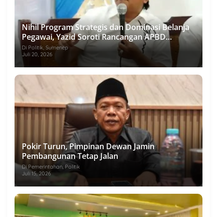
Nihil Program Strategis dan Dominasi Belanja
Pegawai, Yazid Soroti Rancangan APBD
Sumenep 2027
Di Politik, Sumenep
Juli 20, 2026
Pokir Turun, Pimpinan Dewan Jamin
Pembangunan Tetap Jalan
Di Pemerintahan, Politik
Juli 15, 2026